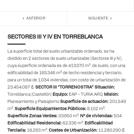
ANTERIOR
SIGUIENTE
SECTORES III Y IV EN TORREBLANCA
La superficie total del suelo urbanizable ordenado, se ha
dividido en 2 sectores de suelo urbanizable (Sectores III y IV),
cuya superficie ordenada es de 413.370 m². de suelo, con una
edificabilidad de 165.346 m² de techo residencial y terciario,
para un total de 1.034 viviendas, con coste de urbanización de
23.454.087 €.
SECTOR III “TORRENOSTRA”
Situación:
Torreblanca (Castellón)
Equipo:
EAP – TURIA ARQ.
Misión:
Planeamiento y Paisajismo
Superficie de actuación:
201.549
m².
Superficie Equipamientos Públicos:
8.102 m².
Superficie Zonas Verdes:
33.950 m².
Nº de viviendas:
504
Edificabilidad Residencial:
62.336 m².
Edificabilidad
Terciaria:
18.283 m².
Costes de Urbanización:
11.280.290 €