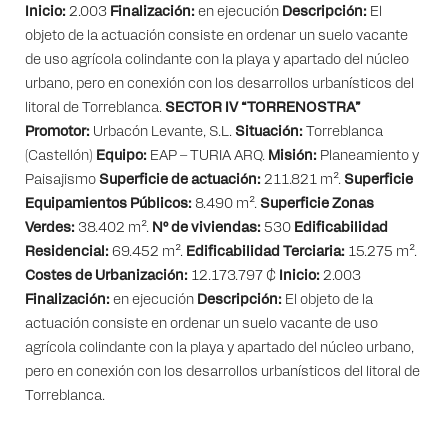
Inicio:
2.003
Finalización:
en ejecución
Descripción:
El
objeto de la actuación consiste en ordenar un suelo vacante
de uso agrícola colindante con la playa y apartado del núcleo
urbano, pero en conexión con los desarrollos urbanísticos del
litoral de Torreblanca.
SECTOR IV “TORRENOSTRA”
Promotor:
Urbacón Levante, S.L.
Situación:
Torreblanca
(Castellón)
Equipo:
EAP – TURIA ARQ.
Misión:
Planeamiento y
Paisajismo
Superficie de actuación:
211.821 m².
Superficie
Equipamientos Públicos:
8.490 m².
Superficie Zonas
Verdes:
38.402 m².
Nº de viviendas:
530
Edificabilidad
Residencial:
69.452 m².
Edificabilidad Terciaria:
15.275 m².
Costes de Urbanización:
12.173.797 €
Inicio:
2.003
Finalización:
en ejecución
Descripción:
El objeto de la
actuación consiste en ordenar un suelo vacante de uso
agrícola colindante con la playa y apartado del núcleo urbano,
pero en conexión con los desarrollos urbanísticos del litoral de
Torreblanca.